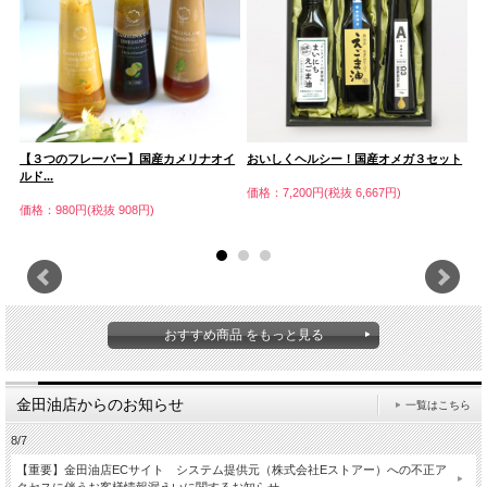
【３つのフレーバー】国産カメリナオイ
おいしくヘルシー！国産オメガ３セット
金
ルド...
価格：7,200円(税抜 6,667円)
価
価格：980円(税抜 908円)
おすすめ商品 をもっと見る
金田油店からのお知らせ
一覧はこちら
8/7
【重要】金田油店ECサイト システム提供元（株式会社Eストアー）への不正ア