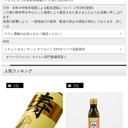
クセスに伴うお客様情報漏えいに関するお知らせ
7/29 令和８年熊本地震による配送遅延について（7月29日更新）
この度の熊本県を中心とした地震により被災された皆さまに心よりお見舞い申し上げ
ます。
地震の影響により、一部地域での集荷・配送の停止や遅延が発生しております。詳し
くは
ヤマト運輸のお知らせをご確認ください。
6/29
ミチェリ & センサット デリカート EXVオリーブ油新発売
オリーブジャパン マイルド部門最優秀賞☆
人気ランキング
1位
2位