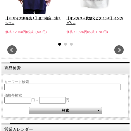
【XLサイズ新発売！】金田油店 油Ｔ
【オメガ３＋抗酸化ビタミンE】インカ
ミ
シャ...
グリ...
価
価格：2,750円(税抜 2,500円)
価格：1,836円(税抜 1,700円)
商品検索
キーワード検索
価格帯検索
円 ～
円
営業カレンダー