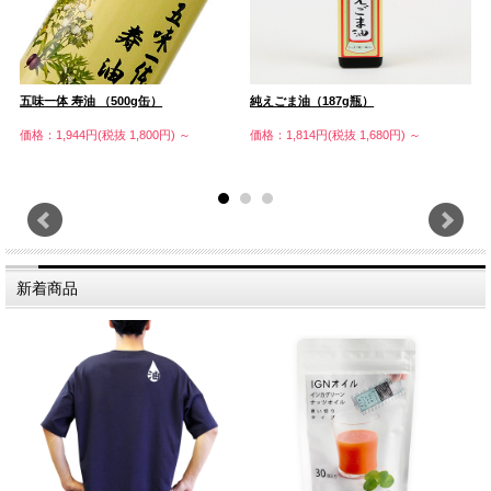
五味一体 寿油 （500g缶）
純えごま油（187g瓶）
【
価格：1,944円(税抜 1,800円)
～
価格：1,814円(税抜 1,680円)
～
価
新着商品