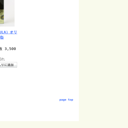
ULA）オリ
g缶
抜 3,500
切れ
page top