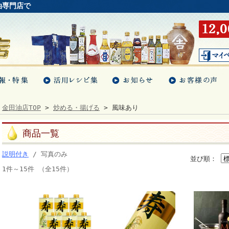
油専門店で
金田油店TOP
>
炒める・揚げる
> 風味あり
商品一覧
説明付き
/ 写真のみ
並び順：
1件～15件 （全15件）