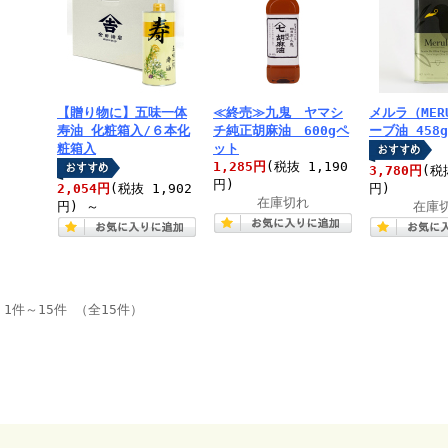
【贈り物に】五味一体
≪終売≫九鬼 ヤマシ
メルラ（MER
寿油 化粧箱入/６本化
チ純正胡麻油 600gペ
ーブ油 458
粧箱入
ット
1,285円
(税抜 1,190
3,780円
(税
円)
2,054円
(税抜 1,902
円)
在庫切れ
円)
～
在庫
1件～15件 （全15件）