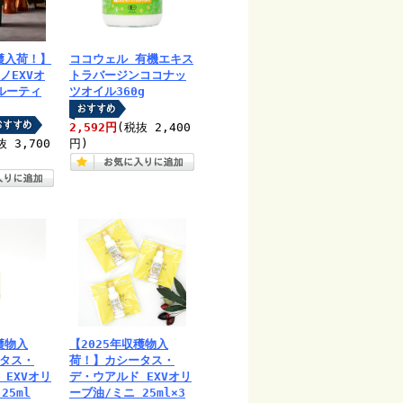
収穫入荷！】
ココウェル 有機エキス
コノEXVオ
トラバージンココナッ
ルーティ
ツオイル360g
2,592円
(税抜 2,400
抜 3,700
円)
穫物入
【2025年収穫物入
タス・
荷！】カシータス・
 EXVオリ
デ・ウアルド EXVオリ
25ml
ーブ油/ミニ 25ml×3