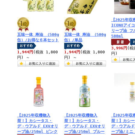
【2025年
ICONOアイ
リーブ油 フ
五味一体 寿油 （500g
五味一体 寿油 （500g
500ml
缶）/お得な６本セット
缶）/単品
3,996円
(税
1,944円
(税抜 1,800
1,944円
(税抜 1,800
円)
円)
～
円)
～
【2025年収穫物入
【2025年収穫物入
【2025年収
荷！】カシータス・
荷！】カシータス・
荷！】カシー
デ・ウアルド EXVオリ
デ・ウアルド EXVオリ
デ・ウアルド
ーブ油/250ml ピンク
ーブ油/250ml ブルー
ーブ油/ミニ 