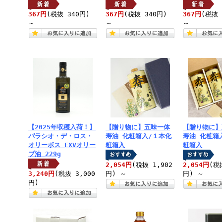
367円
(税抜 340円)
367円
(税抜 340円)
367円
(税抜 
～
～
～
【2025年収穫入荷！】
【贈り物に】五味一体
【贈り物に】
パラシオ・デ・ロス・
寿油 化粧箱入/１本化
寿油 化粧箱
オリーボス EXVオリー
粧箱入
粧箱入
ブ油 229g
2,054円
(税抜 1,902
2,054円
(税
3,240円
(税抜 3,000
円)
～
円)
～
円)