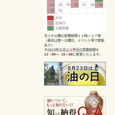
23
24
25
26
27
28
29
30
31
今日
定休日
土曜営業
月イチ土曜の営業時間１１時～１７時
（基本は第一土曜日。イベント等で変動
あり）
※
2024年６月より平日の営業時間
を
12：00～ 18：00
に変更いたします。