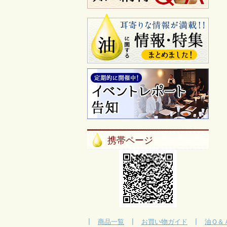
携帯ページ
|
商品一覧
|
お買い物ガイド
|
油Ｑ＆