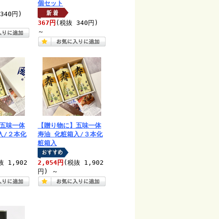
個セット
340円)
367円
(税抜 340円)
～
五味一体
【贈り物に】五味一体
入/２本化
寿油 化粧箱入/３本化
粧箱入
抜 1,902
2,054円
(税抜 1,902
円)
～