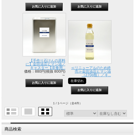
【手作り石けんの原料
に】金田油店ヒマシ油／
キャスター【非食用...
≪リニューアルのため終
価格：880円(税抜 800円)
売≫金田油店ヒマシ油
～
（270g瓶）／キ...
在庫切れ
1 / 1ページ
（全4件）
商品検索