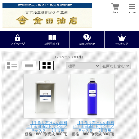
1 / 1ページ
（全4件）
【手作り石けんの原料
【手作り石けんの原料
に】金田油店ヒマシ油／
に】金田油店ヒマシ油／
キャスター【非食用...
キャスター【非食用...
価格：880円(税抜 800円)
価格：880円(税抜 800円)
～
～