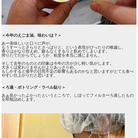
＜今年のえごま油、味わいは？＞
あー美味しいと口々に声が。
もうすーっとさらりとさっぱりと、という表現がぴったりの喉越し。
香りはかなり控えめ、癖もなくするりと飲めてしまいます。
搾りたてだからでしょうか、粘度を本当に感じません。
そして去年のものとの印象は今年の方が少し軽い気がします。
大きくは変わりませんがよりあっさりめ。
もしかすると後半の日照不足の影響もあるのかなと思いますがとても食べ
やすい仕上がりだと思います。
＜ろ過・ボトリング・ラベル貼り＞
あぁ良かったよかったというところで、しぼってフィルターろ過したもの
を即瓶詰めします。