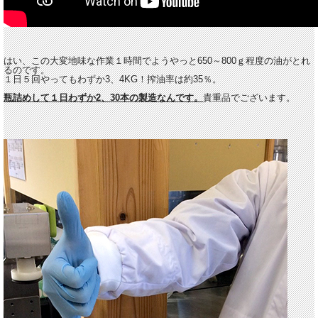
はい、この大変地味な作業１時間でようやっと650～800ｇ程度の油がとれ
るのです。
１日５回やってもわずか3、4KG！搾油率は約35％。
瓶詰めして１日わずか2、30本の製造なんです。
貴重品でございます。