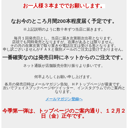
お一人様３本まででお願いします。
なお今のところ月間200本程度届く予定です。
※上記説明のように数十本ずつ当店に届きます。
毎月１回発売日とし、当店に届き次第順次出荷となります。
店頭でも同時発売となりますが、在庫があるとは限りません。
その月の在庫次第で取り置きや電話注文は受ける形となります。
申し訳ございませんがＦＡＸと個別メールのご注文は受けておりません。
一番確実なのは発売日時にネットからのご注文です。
ネット通販が店舗販売分割り振りより多いです。
何卒よろしくお願い申し上げます。
各月の発売日時はメールマガジン告知、ＨＰトップページが最速です。
次いでフェイスブックページやツイッター、インスタグラムでのご案内と
なります。
メールマガジン登録へ
今季第一弾は、トップページのご案内通り、１２月２
日（金）正午です。