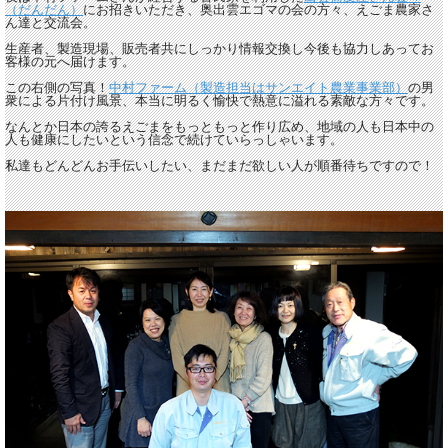
（だんだん）
にお招きいただき、奥出雲エゴマの会の方々、えごま農家さ
ん達と交流会。
生産者、製造現場、販売者共にしっかり情報交換し今後も協力しあってお
客様の元へ届けます。
この右側の写真！
中村ファーム（製造担当はサンエイト農業事業部）
の男
衆による片付け風景、本当に明るく愉快で熱意に溢れる素敵な方々です。
なんとか日本の誇るえごまをもっともっと作り広め、地域の人も日本中の
人も健康にしたいという信念で続けていらっしゃいます。
私達もどんどんお手伝いしたい、まだまだ欲しい人が順番待ちですので！