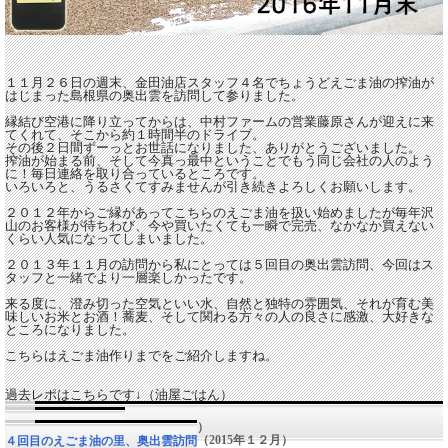
１１月２６日の週末、金田油店スタッフ４名でちょうどえごま油の搾油が
はじまった島根県の奥出雲を訪問して参りました。
縁結び空港に降り立ってからは、中村ファームの営業藤原さんが迎えに来
てくれて、そこから約１時間半のドライブ。
その後２日間ずーっとお世話になりました、ありがとうございました。
搾油が始まる前、そして今真っ最中ということでもう同じ会社の人のよう
に！毎日連絡を取り合っているところです。
いろいろと、うるさくてすみませんが引き続きよろしくお願いします。
２０１２年からご縁があってこちらのえごま油を扱い始めましたが毎年沢
山のお客様が待ちわび、今や買いたくても一瞬で完売、なかなか買えない
くらい人気になってしまいました。
２０１３年１１月の訪問から私にとっては５回目の奥出雲訪問、今回はス
タッフと一緒でより一層楽しかったです。
来る度に、澄み切った空気といい水、自然と独特の雰囲気、それが育む美
味しいお米とお酒！蕎麦、そして関わる方々の人の良さに感激、大好きな
ところになりました。
こちらはえごま油作りまでをご紹介しますね。
過去レポはこちらです↓（油屋ごはん）
（2014年７月）
エゴマ講演会／奥出雲
（2015年１２月）
４回目のえごま油の里、奥出雲訪問