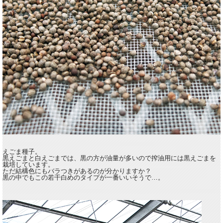
えごま種子。
黒えごまと白えごまでは、黒の方が油量が多いので搾油用には黒えごまを
栽培しています。
ただ結構色にもバラつきがあるのが分かりますか？
黒の中でもこの若干白めのタイプが一番いいそうで…。