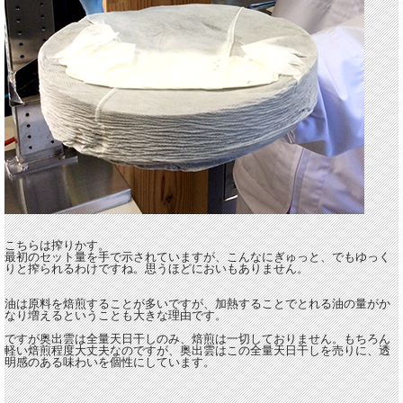
こちらは搾りかす。
最初のセット量を手で示されていますが、こんなにぎゅっと、でもゆっく
りと搾られるわけですね。思うほどにおいもありません。
油は原料を焙煎することが多いですが、加熱することでとれる油の量がか
なり増えるということも大きな理由です。
ですが奥出雲は全量天日干しのみ、焙煎は一切しておりません。もちろん
軽い焙煎程度大丈夫なのですが、奥出雲はこの全量天日干しを売りに、透
明感のある味わいを個性にしています。