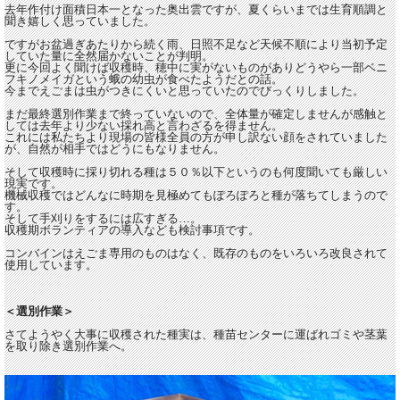
去年作付け面積日本一となった奥出雲ですが、夏くらいまでは生育順調と
聞き嬉しく思っていました。
ですがお盆過ぎあたりから続く雨、日照不足など天候不順により当初予定
していた量に全然届かないことが判明。
更に今回よく聞けば収穫時、穂中に実がないものがありどうやら一部ベニ
フキノメイガという蛾の幼虫が食べたようだとの話。
今までえごまは虫がつきにくいと思っていたのでびっくりしました。
まだ最終選別作業まで終っていないので、全体量が確定しませんが感触と
しては去年より少ない採れ高と言わざるを得ません。
これには私たちより現場の皆様全員の方が申し訳ない顔をされていました
が、自然が相手ではどうにもなりません。
そして収穫時に採り切れる種は５０％以下というのも何度聞いても厳しい
現実です。
機械収穫ではどんなに時期を見極めてもぽろぽろと種が落ちてしまうので
す。
そして手刈りをするには広すぎる…。
収穫期ボランティアの導入なども検討事項です。
コンバインはえごま専用のものはなく、既存のものをいろいろ改良されて
使用しています。
＜選別作業＞
さてようやく大事に収穫された種実は、種苗センターに運ばれゴミや茎葉
を取り除き選別作業へ。