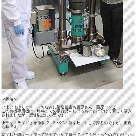
＜搾油＞
いよいよ搾ります！（ちなみに製造担当も藤原さん・藤原コンビ！）
この有機専用機は、昨年までの慣行品をしぼるものとは分けて新しく購入
されましたが、想像以上に小型です。
上部をスライドさせ1回に2～2.5KGの種をセットして搾るのですが、正直
地味です…。
訪問した際は一度搾って途中で止めて待っていてくださったのですが、た