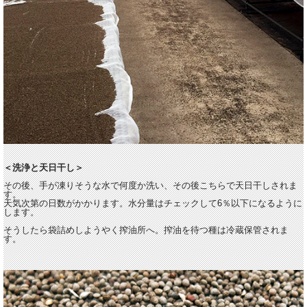
＜洗浄と天日干し＞
その後、手が凍りそうな水で何度か洗い、その後こちらで天日干しされま
す。
天気次第の日数がかかります。水分量はチェックして6％以下になるように
します。
そうしたら袋詰めしようやく搾油所へ。搾油を待つ種は冷蔵保管されま
す。