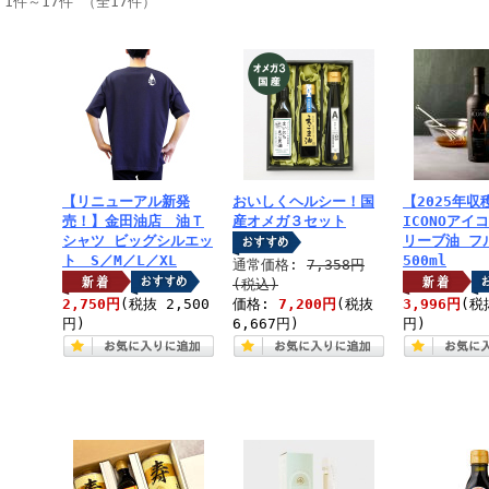
1件～17件 （全17件）
【リニューアル新発
おいしくヘルシー！国
【2025年
売！】金田油店 油Ｔ
産オメガ３セット
ICONOアイ
シャツ ビッグシルエッ
リーブ油 フ
ト S／M／L／XL
500ml
通常価格:
7,358円
(税込)
2,750円
(税抜 2,500
価格:
7,200円
(税抜
3,996円
(税
円)
6,667円)
円)