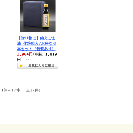
【贈り物に】純えごま
油 化粧箱入/お得な６
本セット（包装あり）
1,964円
(税抜 1,819
円)
～
1件～17件 （全17件）