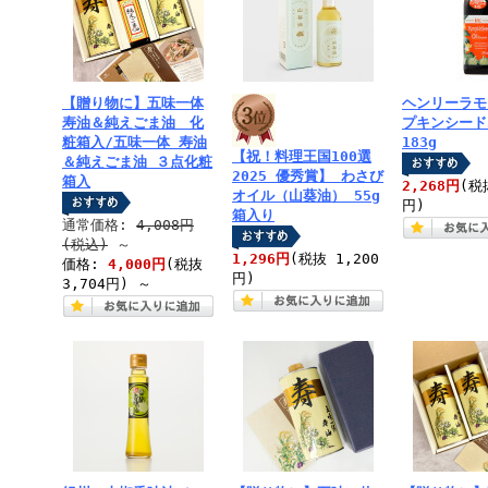
【贈り物に】五味一体
ヘンリーラモ
寿油＆純えごま油 化
プキンシード
粧箱入/五味一体 寿油
183g
【祝！料理王国100選
＆純えごま油 ３点化粧
2025 優秀賞】 わさび
箱入
2,268円
(税
オイル（山葵油） 55g
円)
箱入り
通常価格:
4,008円
(税込)
～
1,296円
(税抜 1,200
価格:
4,000円
(税抜
円)
3,704円)
～