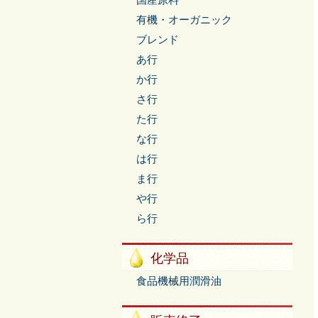
国産原料
有機・オーガニック
ブレンド
あ行
か行
さ行
た行
な行
は行
ま行
や行
ら行
化学品
食品機械用潤滑油