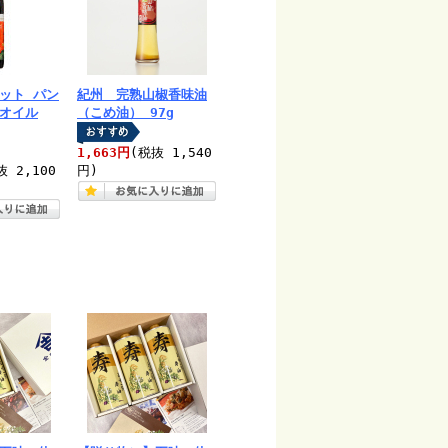
ット パン
紀州 完熟山椒香味油
オイル
（こめ油） 97g
1,663円
(税抜 1,540
抜 2,100
円)