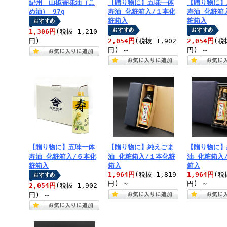
紀州 山椒香味油（こ
【贈り物に】五味一体
【贈り物に】
め油） 97g
寿油 化粧箱入/１本化
寿油 化粧箱
粧箱入
粧箱入
1,306円
(税抜 1,210
円)
2,054円
(税抜 1,902
2,054円
(税
円)
～
円)
～
【贈り物に】五味一体
【贈り物に】純えごま
【贈り物に】
寿油 化粧箱入/６本化
油 化粧箱入/１本化粧
油 化粧箱入
粧箱入
箱入
箱入
1,964円
(税抜 1,819
1,964円
(税
円)
～
円)
～
2,054円
(税抜 1,902
円)
～