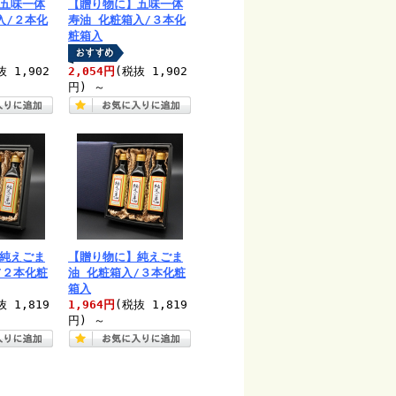
五味一体
【贈り物に】五味一体
入/２本化
寿油 化粧箱入/３本化
粧箱入
抜 1,902
2,054円
(税抜 1,902
円)
～
純えごま
【贈り物に】純えごま
/２本化粧
油 化粧箱入/３本化粧
箱入
抜 1,819
1,964円
(税抜 1,819
円)
～