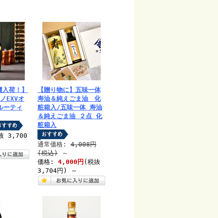
収穫入荷！】
【贈り物に】五味一体
コノEXVオ
寿油＆純えごま油 化
ルーティ
粧箱入/五味一体 寿油
＆純えごま油 ２点 化
粧箱入
抜 3,700
通常価格:
4,008円
(税込)
～
価格:
4,000円
(税抜
3,704円)
～