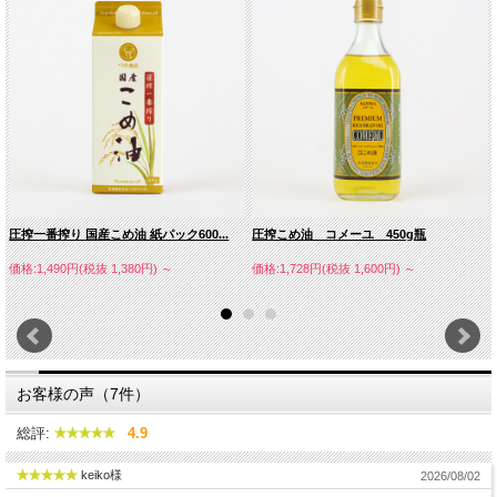
圧搾一番搾り 国産こめ油 紙パック600...
圧搾こめ油 コメーユ 450g瓶
価格:1,490円(税抜 1,380円)
～
価格:1,728円(税抜 1,600円)
～
お客様の声（7件）
総評:
4.9
keiko様
2026/08/02