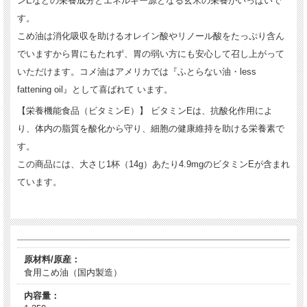
ンEなどの栄養成分とエネルギー源となる玄米の栄養がいっぱいで
す。
こめ油は消化吸収を助けるオレイン酸やリノール酸をたっぷり含ん
でいますから胃にもたれず、胃の弱い方にも安心して召し上がって
いただけます。コメ油はアメリカでは『ふとらない油・less
fattening oil』として喜ばれて います。
【栄養機能食品（ビタミンE）】 ビタミンEは、抗酸化作用によ
り、体内の脂質を酸化から守り、細胞の健康維持を助ける栄養素で
す。
この商品には、大さじ1杯（14g）あたり4.9mgのビタミンEが含まれ
ています。
原材料/原産：
食用こめ油（国内製造）
内容量：