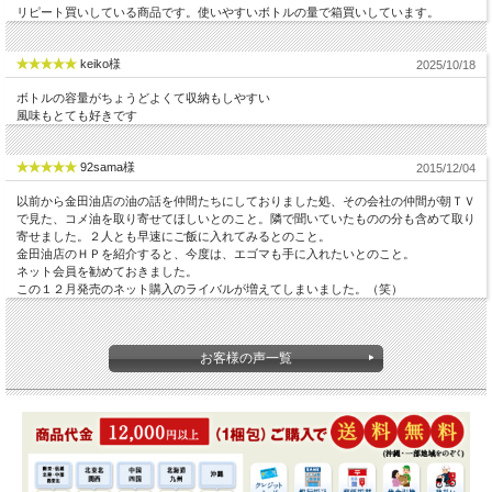
リピート買いしている商品です。使いやすいボトルの量で箱買いしています。
keiko様
2025/10/18
ボトルの容量がちょうどよくて収納もしやすい
風味もとても好きです
92sama様
2015/12/04
以前から金田油店の油の話を仲間たちにしておりました処、その会社の仲間が朝ＴＶ
で見た、コメ油を取り寄せてほしいとのこと。隣で聞いていたものの分も含めて取り
寄せました。２人とも早速にご飯に入れてみるとのこと。
金田油店のＨＰを紹介すると、今度は、エゴマも手に入れたいとのこと。
ネット会員を勧めておきました。
この１２月発売のネット購入のライバルが増えてしまいました。（笑）
お客様の声一覧