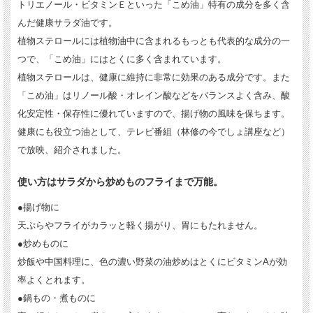
トリエノール・ビタミンＥといった「こめ油」特有の成分を多く含
んだ健康サラダ油です。
植物ステロールには植物油中に含まれるもっとも代表的な成分の一
つで、「こめ油」にはとくに多く含まれています。
植物ステロールは、健康に維持に非常に効果のある成分です。また
「こめ油」はリノール酸・オレイン酸などをバランスよく含み、酸
化安定性・保存性に優れていますので、揚げ物の風味を保ちます。
健康にも役立つ油として、テレビ番組（林修の今でしょ講座など）
で放映、紹介されました。
使い方はサラダから炒めものフライまで万能。
●揚げ物に
天ぷらやフライがカラッと軽く揚がり、胃にもたれません。
●炒めものに
炒飯や中国料理に、色の濃い野菜の油炒めはとくにビタミンAが効
率よくとれます。
●鍋もの・煮ものに