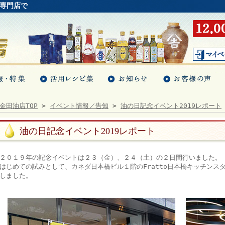
専門店で
金田油店TOP
>
イベント情報／告知
>
油の日記念イベント2019レポート
油の日記念イベント2019レポート
２０１９年の記念イベントは２３（金）、２４（土）の２日間行いました。
はじめての試みとして、カネダ日本橋ビル１階のFratto日本橋キッチン
しました。