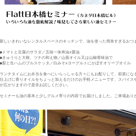
新しいきれいなレンタルスペースのキッチンで、油を使った簡単すぎるおつ
●トマトと豆腐のサラダ ／五味一体寿油x醤油
●きゅうりと大根、ツナの和え物 ／山葵オイル又は山椒香味油で
●梨と生ハムのブルスケッタ ／白みそxヨーグルトにかぼすオリーブオイル
ランチタイムにお弁当を食べにいらっしゃる方々にもお配りして、前菜にな
仕上げに香りオイルをちょっと加えるだけのお手軽メニューです、スパイス
が広がりますので是非お試しください。
セミナーも油の基本と少しグルメ寄りの内容でお届けしました。ご来場あり