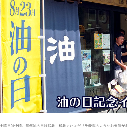
土曜日は快晴。毎年油の日は猛暑、極暑またはゲリラ豪雨のようなお天気が