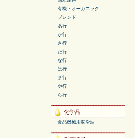
国産原料
有機・オーガニック
ブレンド
あ行
か行
さ行
た行
な行
は行
ま行
や行
ら行
化学品
食品機械用潤滑油