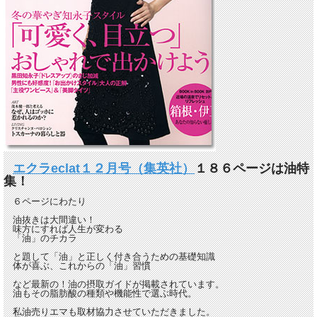
エクラeclat１２月号（集英社）
１８６ページは油特
集！
６ページにわたり
油抜きは大間違い！
味方にすれば人生が変わる
「油」のチカラ
と題して「油」と正しく付き合うための基礎知識
体が喜ぶ、これからの「油」習慣
など最新の！油の摂取ガイドが掲載されています。
油もその脂肪酸の種類や機能性で選ぶ時代。
私油売りエマも取材協力させていただきました。