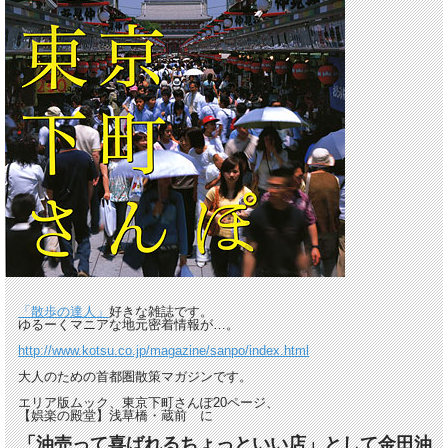
「散歩の達人」
好きな雑誌です。
ゆるーくマニアな地元密着情報が…。
http://www.kotsu.co.jp/magazine/sanpo/index.html
大人のための首都圏散策マガジンです。
エリア版ムック、東京下町さんぽ20ページ、
【娯楽の殿堂】浅草橋・蔵前 に
「油売って喜ばれるちょっといい店」として金田油