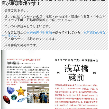
店が筆頭登場です！
是非ご覧下さい。
近いのに知らなかった名店、浅草・かっぱ橋・深川から柴又・谷中など
ディープ下町、戸越銀座情報まで盛りだくさん。
ついつい深読みしてしまいます。
ちなみに当店の
玉締め搾り胡麻油
を使ってくれている、
浅草吉原の桜な
べ中江さん
も
三ノ輪ページに掲載されていますよ。
只今書店で発売中です。