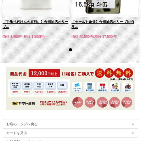
【手作り石けんの原料に】金田油店オリー
【セール対象外】金田油店オリーブ油*R
ブ...
斗...
価格:1,650円(税抜 1,500円)
～
価格:40,500円(税抜 37,500円)
お店のトップへ戻る
カートを見る