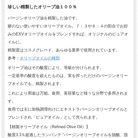
珍しい精製したオリーブ油１００％
バージンオリーブ油を精製した油です。
癖のない使いやすいオリーブオイル。７：３や６：４の割合でお好
みのEXVオリーブオイルをブレンドすれば、オリジナルのピュアオ
イルに。
精製度はコスメグレード。あらゆる業界で使用されています。
参考：
オリーブオイルの種類
オリーブ油はその酸度により、等級が分けられます。
一定基準の酸度を超えたものは、実を搾っただけのバージンオリー
ブオイルでも、精製されます。
これにより用途は万能。食用、美容業など様々な分野で多用されま
す。
食用では主に加熱調理向けにエキストラバージンオリーブオイルと
ブレンドされ「ピュアオイル」として売られます。
【精製オリーブオイル（Refined Olive Oil）】
酸度3.3％超過したランパンテ “バージンオリーブオイルを脱酸、脱