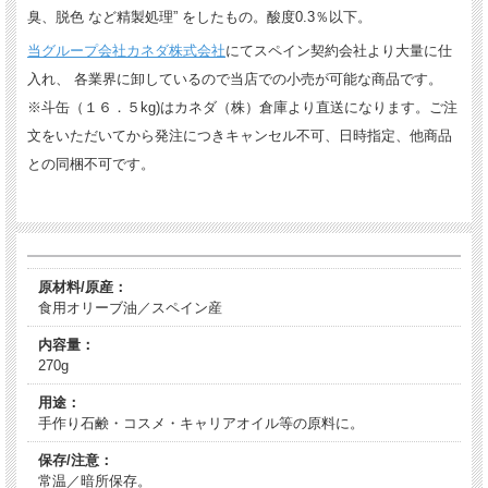
臭、脱色 など精製処理” をしたもの。酸度0.3％以下。
当グループ会社カネダ株式会社
にてスペイン契約会社より大量に仕
入れ、 各業界に卸しているので当店での小売が可能な商品です。
※斗缶（１６．５kg)はカネダ（株）倉庫より直送になります。ご注
文をいただいてから発注につきキャンセル不可、日時指定、他商品
との同梱不可です。
原材料/原産：
食用オリーブ油／スペイン産
内容量：
270g
用途：
手作り石鹸・コスメ・キャリアオイル等の原料に。
保存/注意：
常温／暗所保存。