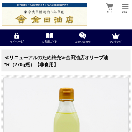
≪リニューアルのため終売≫金田油店オリーブ油
*R（270g瓶）【非食用】