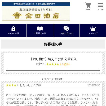
お客様の声
【贈り物に】純えごま油 化粧箱入
総評：
4.8 (6件)
1 / 1ページ（全6件）
けたっしょ５７様
2026/05/30
ネット注文の際に、タッチの差で、欲しかった商品（母の日バージョン）が注文
できなくなってました。残念でした。画面には出てるのに注文できなかい、とい
うのが正直心残りです。“取り扱いは○月〇日まで”とでも記載していてくれたら