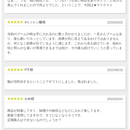
なぁ…。でも、他の商品でも、「いつもいつも良い商品をありがとう」と先方も
喜んでくれましたので何よりでした。ということで、今回は★マイナス１
αリノレン酸様
2016/02/03
当初のブームの時は手に入れるのに数ヶ月かかりましたが、一見さんブームも去
り、落ち着いてホッとしています。効果が目に見えてあるわけではありません
が、何となく効果が出ているように感じます。これから先も続けていき、始めた
頃と明らかな違いが実感できるまでは続け、その後も続けていこうと思っていま
す。
P子様
2015/06/19
脳が活性化するということでギフトにしました。喜ばれました。
かめ様
2015/03/24
商品が到着してすぐ、味噌汁や納豆などなどに入れて食してます。
家族で使用してますので、すぐになくなりそうです。
定期購入はできないものでしょうか？