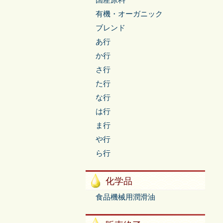
国産原料
有機・オーガニック
ブレンド
あ行
か行
さ行
た行
な行
は行
ま行
や行
ら行
化学品
食品機械用潤滑油