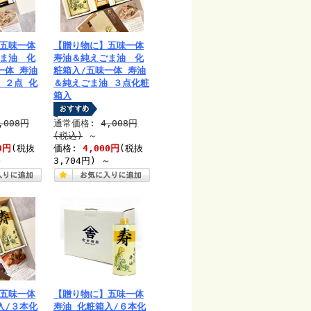
五味一体
【贈り物に】五味一体
ま油 化
寿油＆純えごま油 化
一体 寿油
粧箱入/五味一体 寿油
 ２点 化
＆純えごま油 ３点化粧
箱入
,008円
通常価格:
4,008円
(税込)
～
0円
(税抜
価格:
4,000円
(税抜
～
3,704円)
～
五味一体
【贈り物に】五味一体
入/３本化
寿油 化粧箱入/６本化