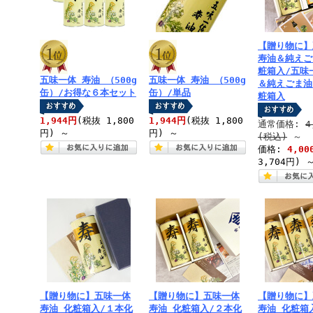
【贈り物に】
寿油＆純えご
粧箱入/五味
五味一体 寿油 （500g
五味一体 寿油 （500g
＆純えごま油
缶）/お得な６本セット
缶）/単品
粧箱入
1,944円
(税抜 1,800
1,944円
(税抜 1,800
通常価格:
4
円)
～
円)
～
(税込)
～
価格:
4,00
3,704円)
【贈り物に】五味一体
【贈り物に】五味一体
【贈り物に】
寿油 化粧箱入/１本化
寿油 化粧箱入/２本化
寿油 化粧箱