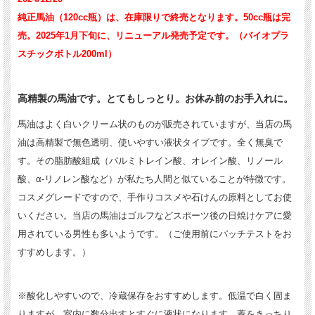
純正馬油（120cc瓶）は、在庫限りで終売となります。50cc瓶は完
売。2025年1月下旬に、リニューアル発売予定です。（バイオプラ
スチックボトル200ml）
高精製の馬油です。とてもしっとり。お休み前のお手入れに。
馬油はよく白いクリーム状のものが販売されていますが、当店の馬
油は高精製で無色透明、使いやすい液状タイプです。全く無臭で
す。その脂肪酸組成（パルミトレイン酸、オレイン酸、リノール
酸、α-リノレン酸など）が私たち人間と似ていることが特徴です。
コスメグレードですので、手作りコスメや石けんの原料としてお使
いください。当店の馬油はゴルフなどスポーツ後の日焼けケアに愛
用されている男性も多いようです。（ご使用前にパッチテストをお
すすめします。）
※酸化しやすいので、冷蔵保存をおすすめします。低温で白く固ま
りますが、室内に数分出すとすぐに液状になります。蓋をきっちり