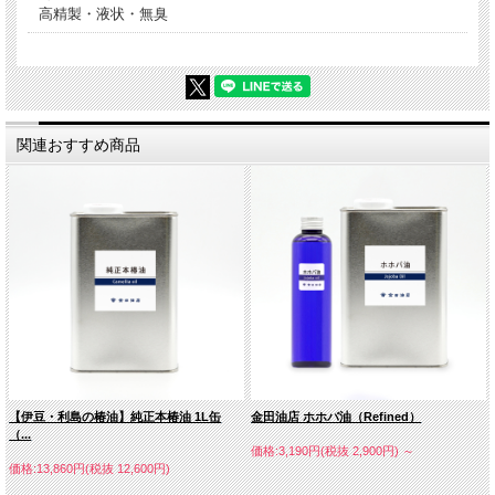
高精製・液状・無臭
関連おすすめ商品
【伊豆・利島の椿油】純正本椿油 1L缶
金田油店 ホホバ油（Refined）
（...
価格:3,190円(税抜 2,900円)
～
価格:13,860円(税抜 12,600円)