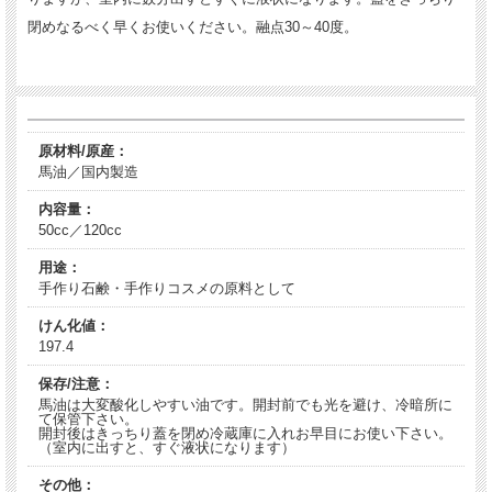
閉めなるべく早くお使いください。融点30～40度。
原材料/原産：
馬油／国内製造
内容量：
50cc／120cc
用途：
手作り石鹸・手作りコスメの原料として
けん化値：
197.4
保存/注意：
馬油は大変酸化しやすい油です。開封前でも光を避け、冷暗所に
て保管下さい。
開封後はきっちり蓋を閉め冷蔵庫に入れお早目にお使い下さい。
（室内に出すと、すぐ液状になります）
その他：