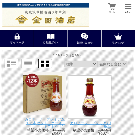
1 / 1ページ
（全2件）
カロチーノ プレミアム/
１２本セット（ケース／
カロチーノ プレミアム/
ギフト不可）
単品
希望小売価格：
1,027円
希望小売価格：
1,027円
(税込)
～
(税込)
～