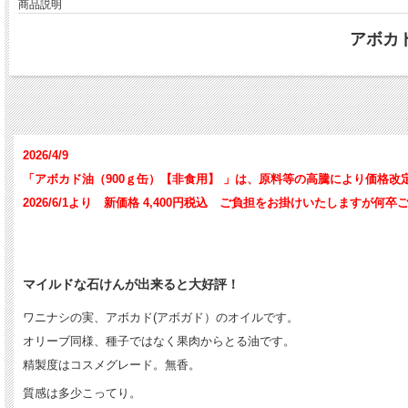
商品説明
アボカ
2026/4/9
「アボカド油（900ｇ缶）【非食用】 」は、原料等の高騰により価格改
2026/6/1より 新価格 4,400円税込 ご負担をお掛けいたしますが何
マイルドな石けんが出来ると大好評！
ワニナシの実、アボカド(アボガド）のオイルです。
オリーブ同様、種子ではなく果肉からとる油です。
精製度はコスメグレード。無香。
質感は多少こってり。