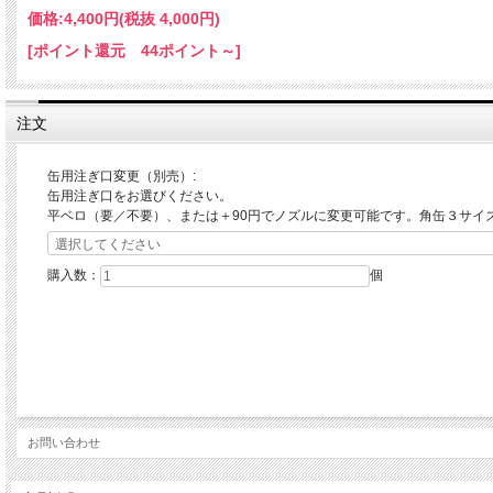
価格:
4,400円
(税抜 4,000円)
[ポイント還元 44ポイント～]
注文
缶用注ぎ口変更（別売）:
缶用注ぎ口をお選びください。
平ベロ（要／不要）、または＋90円でノズルに変更可能です。角缶３サイ
購入数：
個
お問い合わせ