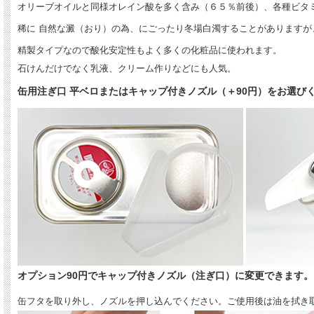
オリーブオイルと同様オレイン酸を多く含み（６５％前後）、各種ビタ
稀に 自然な澱（おり）の為、にごったり冬場白濁することがありますが
精製タイプなので酸化安定性もよく多くの化粧品に使われます。
石けんだけでなく乳液、クリーム作りなどにも人気。
缶用注ぎ口 平ベロまたはキャップ付きノズル（＋90円）をお選び
オプション90円でキャップ付きノズル（注ぎ口）に変更できます。
缶フタを取り外し、ノズルを押し込んでください。ご使用後は油を拭き