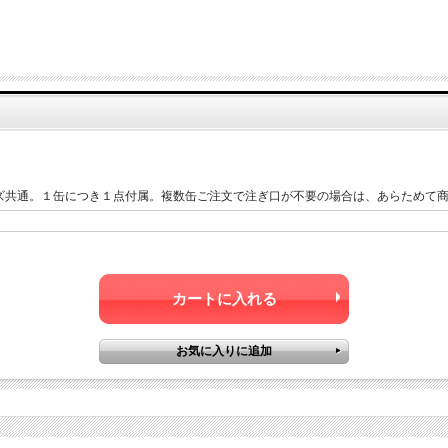
ズ共通。１缶につき１点付属。複数缶ご注文で注ぎ口が不要の場合は、あらためて