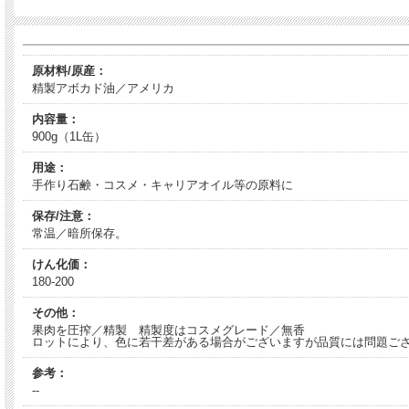
原材料/原産：
精製アボカド油／アメリカ
内容量：
900g（1L缶）
用途：
手作り石鹸・コスメ・キャリアオイル等の原料に
保存/注意：
常温／暗所保存。
けん化価：
180-200
その他：
果肉を圧搾／精製 精製度はコスメグレード／無香
ロットにより、色に若干差がある場合がございますが品質には問題ご
参考：
--