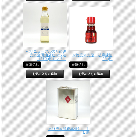
≪リニューアルのため終
売≫金田油店ヒマシ油
≪終売≫九鬼 胡麻辣油
（270g瓶）／キ...
45g瓶
在庫切れ
在庫切れ
≪終売≫純正本椿油 １
Ｌ缶