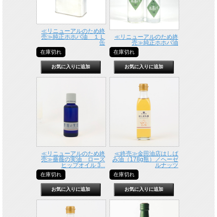
≪リニューアルのため終
売≫純正ホホバ油 １Ｌ
≪リニューアルのため終
缶
売≫純正ホホバ油
在庫切れ
在庫切れ
≪リニューアルのため終
≪終売≫金田油店はしば
売≫薔薇の実油 ローズ
み油（178g瓶）／ヘーゼ
ヒップオイル 3...
ルナッツ
在庫切れ
在庫切れ