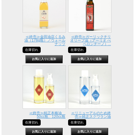
≪終売≫金田油店くるみ
≪終売≫ガーリックチリ
油（178g瓶）／ウォール
オリーブ油（アーリオ ぺ
ナッツ
ペロンチーノ）...
在庫切れ
在庫切れ
≪終売≫純正本椿油
≪リニューアルのため終
50cc瓶、120cc瓶
売≫純正スクワラン油
在庫切れ
在庫切れ