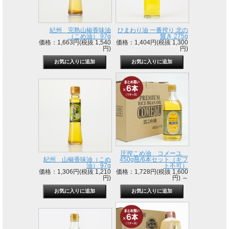
紀州 完熟山椒香味油
ひまわり油 一番搾り 北の
（こめ油） 97g
耀き 275g
価格：1,663円(税抜 1,540
価格：1,404円(税抜 1,300
円)
円)
圧搾こめ油 コメーユ
紀州 山椒香味油（こめ
450g瓶/6本セット（ギフ
油） 97g
ト不可）
価格：1,306円(税抜 1,210
価格：1,728円(税抜 1,600
円)
円)
～