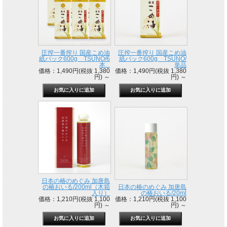
圧搾一番搾り 国産こめ油
圧搾一番搾り 国産こめ油
紙パック600g TSUNO/6
紙パック600g TSUNO/
本...
単品
価格：1,490円(税抜 1,380
価格：1,490円(税抜 1,380
円)
～
円)
～
日本の椿のめぐみ 加唐島
の椿おいる/200ml（木箱
日本の椿のめぐみ 加唐島
入り）
の椿おいる/20ml
価格：1,210円(税抜 1,100
価格：1,210円(税抜 1,100
円)
～
円)
～