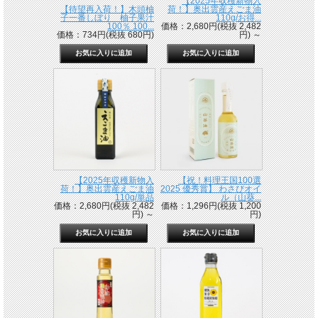
【2025年収穫新物入
【待望再入荷！】木頭柚
荷！】奥出雲産えごま油
子一番しぼり 柚子果汁
110g/お得...
100％ 100...
価格：2,680円(税抜 2,482
価格：734円(税抜 680円)
円)
～
【2025年収穫新物入
【祝！料理王国100選
荷！】奥出雲産えごま油
2025 優秀賞】 わさびオイ
110g/単品
ル（山葵...
価格：2,680円(税抜 2,482
価格：1,296円(税抜 1,200
円)
～
円)