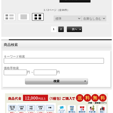
1 / 2ページ
（全36件）
1
2
次へ
商品検索
キーワード検索
価格帯検索
円 ～
円