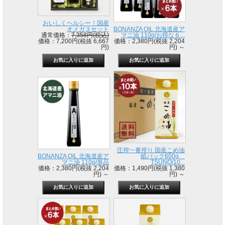
おいしくヘルシー！国産
オメガ３セット
BONANZA OIL 北海道産ア
通常価格：
7,358円(税込)
マニ油 110g/お得な６...
価格：7,200円(税抜 6,667
価格：2,380円(税抜 2,204
円)
円)
～
圧搾一番搾り 国産こめ油
BONANZA OIL 北海道産ア
紙パック600g
マニ油 110g/単品
TSUNO/10...
価格：2,380円(税抜 2,204
価格：1,490円(税抜 1,380
円)
～
円)
～