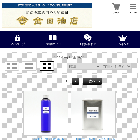
1 / 2ページ
（全36件）
1
2
次へ