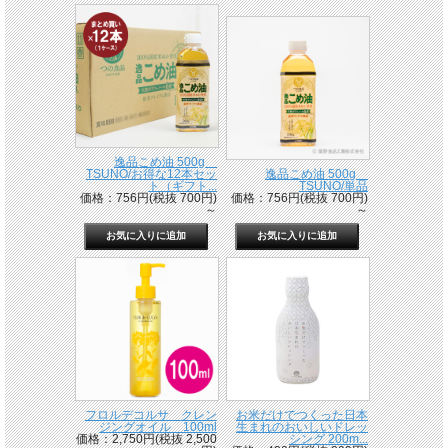
逸品こめ油 500g
TSUNO/お得な12本セッ
逸品こめ油 500g
ト（ギフト...
TSUNO/単品
価格：756円(税抜 700円)
価格：756円(税抜 700円)
～
～
フロルデコルサ クレン
お米だけでつくった日本
ジングオイル 100ml
生まれのおいしいドレッ
価格：2,750円(税抜 2,500
シング 200m...