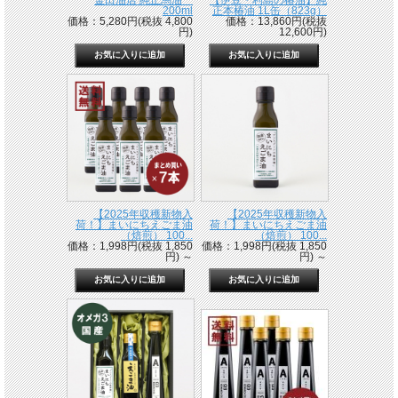
金田油店 純正馬油
【伊豆・利島の椿油】純
200ml
正本椿油 1L缶（823g）
価格：5,280円(税抜 4,800
価格：13,860円(税抜
円)
12,600円)
【2025年収穫新物入
【2025年収穫新物入
荷！】まいにちえごま油
荷！】まいにちえごま油
（焙煎） 100...
（焙煎） 100...
価格：1,998円(税抜 1,850
価格：1,998円(税抜 1,850
円)
～
円)
～