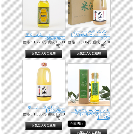
ボーソー 米油 BOSO
圧搾こめ油 コメーユ
1,350g/6本セット（ケー
450g瓶/単品
ス／...
価格：1,728円(税抜 1,600
価格：1,306円(税抜 1,210
円)
～
円)
～
ボーソー 米油 BOSO
1,350g/単品
『九州フレーバー』オリ
価格：1,306円(税抜 1,210
ーブオイルwith大分かぼ
円)
～
す 45g
在庫切れ