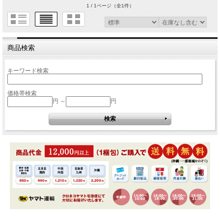
1 / 1ページ
（全1件）
商品検索
キーワード検索
価格帯検索
円 ～
円