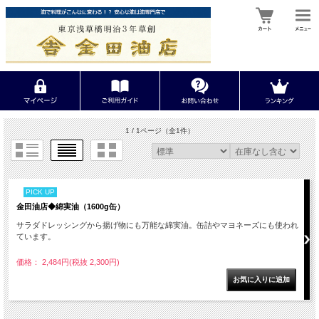
1 / 1ページ
（全1件）
PICK UP
金田油店◆綿実油（1600g缶）
サラダドレッシングから揚げ物にも万能な綿実油。缶詰やマヨネーズにも使われ
ています。
価格： 2,484円(税抜 2,300円)