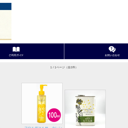
1 / 1ページ
（全2件）