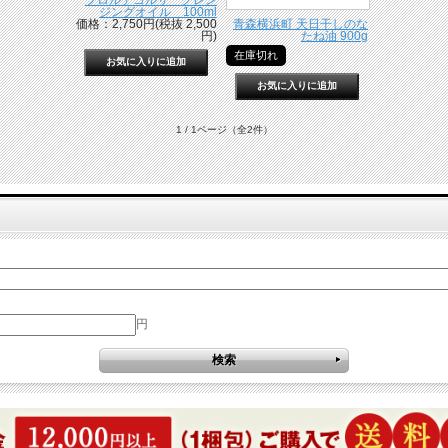
フロルデコルサ クレン
ジングオイル 100ml
価格：2,750円(税抜 2,500
青森横浜町 天日干しのな
円)
たね油 900g
在庫切れ
1 / 1ページ
（全2件）
円