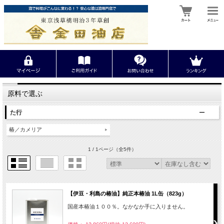
原料で選ぶ
た行
椿／カメリア
1 / 1ページ
（全5件）
【伊豆・利島の椿油】純正本椿油 1L缶（823g）
国産本椿油１００％。なかなか手に入りません。