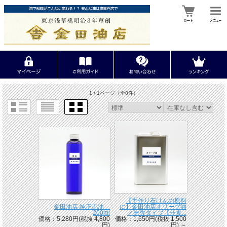
1 / 1ページ
（全8件）
【手作り石けんの原料
金田油店 純正馬油
に】金田油店オリーブ油
200ml
／無香タイプ【非食...
価格：5,280円(税抜 4,800
価格：1,650円(税抜 1,500
円)
円)
～