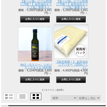
【香りが無いのでお料理
【香りが無いのでお料理
に万能！】金田油店オリ
に万能！】金田油店オリ
ーブ油＊無香タイ...
ーブ油＊無香タイ...
価格：5,390円(税抜 4,991
価格：5,390円(税抜 4,991
円)
～
円)
～
【販売再開！】 金田油店
Mo3（モスリー）リポバ
シアバター（500gパッ
ランスオイル 184g瓶
ク）
価格：4,104円(税抜 3,800
価格：4,400円(税抜 4,000
円)
～
円)
1 / 1ページ
（全8件）