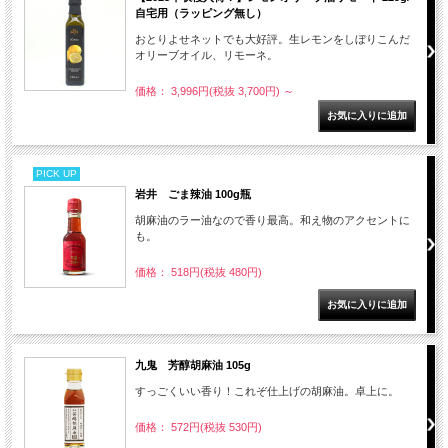
自宅用（ラッピング無し）
おとりよせネットでも大好評。生レモンをしぼりこんだ
オリーブオイル、リモーネ。
価格： 3,996円(税抜 3,700円)
～
PICK UP
岩井 ごま辣油 100g瓶
胡麻油のラー油なので香り最高。和え物のアクセントに
も。
価格： 518円(税抜 480円)
九鬼 芳醇胡麻油 105g
すっごくいい香り！これぞ仕上げの胡麻油。卓上に。
価格： 572円(税抜 530円)