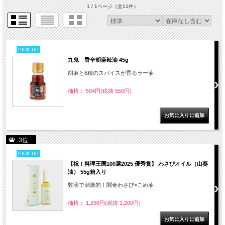
1 / 1ページ
（全11件）
PICK UP
九鬼 香辛胡麻辣油 45g
胡麻と6種のスパイスが香るラー油
価格： 594円(税抜 550円)
3位
PICK UP
【祝！料理王国100選2025 優秀賞】 わさびオイル（山葵
油） 55g箱入り
数滴で刺激的！関金わさび×こめ油
価格： 1,296円(税抜 1,200円)