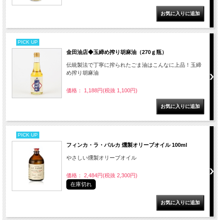
PICK UP
金田油店◆玉締め搾り胡麻油（270ｇ瓶）
伝統製法で丁寧に搾られたごま油はこんなに上品！玉締
め搾り胡麻油
価格： 1,188円(税抜 1,100円)
PICK UP
フィンカ・ラ・バルカ 燻製オリーブオイル 100ml
やさしい燻製オリーブオイル
価格： 2,484円(税抜 2,300円)
在庫切れ