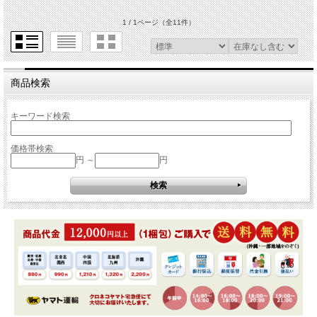
1 / 1ページ
（全11件）
商品検索
キーワード検索
価格帯検索
円 ～
円