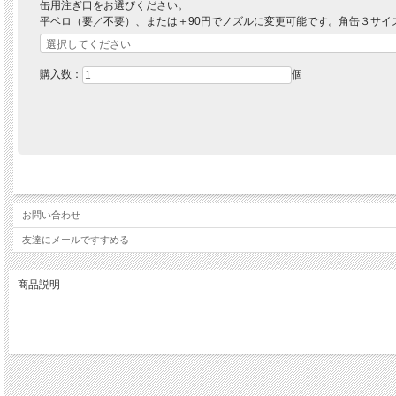
缶用注ぎ口をお選びください。
平ベロ（要／不要）、または＋90円でノズルに変更可能です。角缶３サ
購入数：
個
お問い合わせ
友達にメールですすめる
商品説明