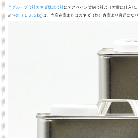
当グループ会社カネダ株式会社
にてスペイン契約会社より大量に仕入れ
※
斗缶（１６.５kg)
は、当店在庫またはカネダ（株）倉庫より直送にな