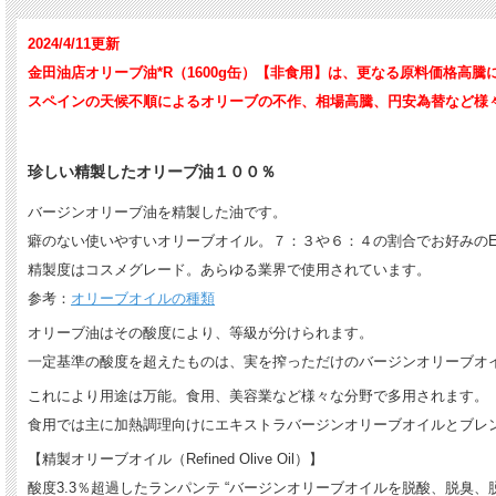
2024/4/11更新
金田油店オリーブ油*R（1600g缶）【非食用】は、更なる原料価格高
スペインの天候不順によるオリーブの不作、相場高騰、円安為替など様
珍しい精製したオリーブ油１００％
バージンオリーブ油を精製した油です。
癖のない使いやすいオリーブオイル。７：３や６：４の割合でお好みのE
精製度はコスメグレード。あらゆる業界で使用されています。
参考：
オリーブオイルの種類
オリーブ油はその酸度により、等級が分けられます。
一定基準の酸度を超えたものは、実を搾っただけのバージンオリーブオ
これにより用途は万能。食用、美容業など様々な分野で多用されます。
食用では主に加熱調理向けにエキストラバージンオリーブオイルとブレ
【精製オリーブオイル（Refined Olive Oil）】
酸度3.3％超過したランパンテ “バージンオリーブオイルを脱酸、脱臭、