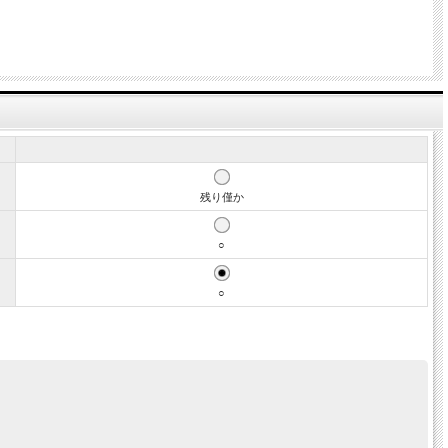
残り僅か
○
○