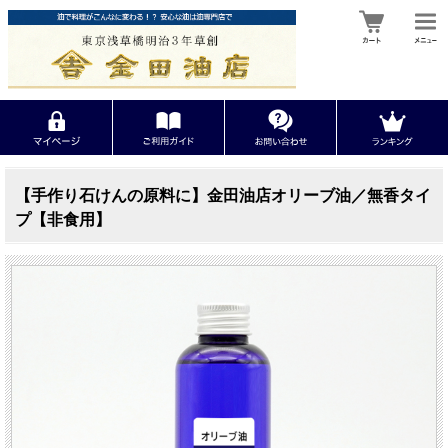
【手作り石けんの原料に】金田油店オリーブ油／無香タイ
プ【非食用】