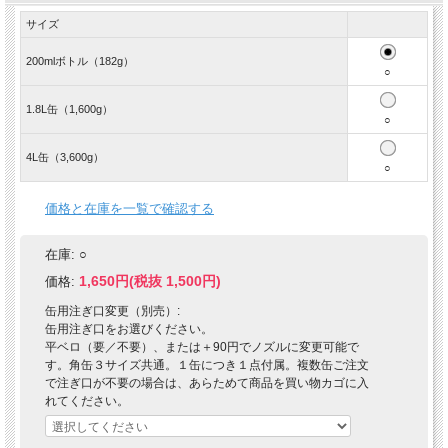
サイズ
200mlボトル（182g）
○
1.8L缶（1,600g）
○
4L缶（3,600g）
○
価格と在庫を一覧で確認する
在庫:
○
1,650円(税抜 1,500円)
価格:
缶用注ぎ口変更（別売）:
缶用注ぎ口をお選びください。
平ベロ（要／不要）、または＋90円でノズルに変更可能で
す。角缶３サイズ共通。１缶につき１点付属。複数缶ご注文
で注ぎ口が不要の場合は、あらためて商品を買い物カゴに入
れてください。