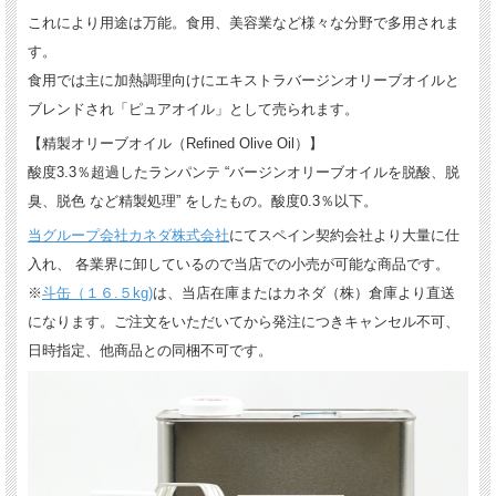
これにより用途は万能。食用、美容業など様々な分野で多用されま
す。
食用では主に加熱調理向けにエキストラバージンオリーブオイルと
ブレンドされ「ピュアオイル」として売られます。
【精製オリーブオイル（Refined Olive Oil）】
酸度3.3％超過したランパンテ “バージンオリーブオイルを脱酸、脱
臭、脱色 など精製処理” をしたもの。酸度0.3％以下。
当グループ会社カネダ株式会社
にてスペイン契約会社より大量に仕
入れ、 各業界に卸しているので当店での小売が可能な商品です。
※
斗缶（１６.５kg)
は、当店在庫またはカネダ（株）倉庫より直送
になります。ご注文をいただいてから発注につきキャンセル不可、
日時指定、他商品との同梱不可です。