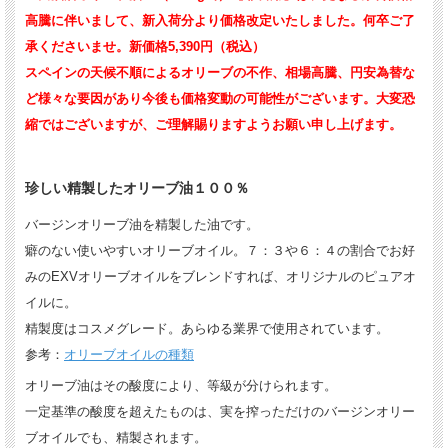
高騰に伴いまして、新入荷分より価格改定いたしました。何卒ご了
承くださいませ。新価格5,390円（税込）
スペインの天候不順によるオリーブの不作、相場高騰、円安為替な
ど様々な要因があり今後も価格変動の可能性がございます。大変恐
縮ではございますが、ご理解賜りますようお願い申し上げます。
珍しい精製したオリーブ油１００％
バージンオリーブ油を精製した油です。
癖のない使いやすいオリーブオイル。７：３や６：４の割合でお好
みのEXVオリーブオイルをブレンドすれば、オリジナルのピュアオ
イルに。
精製度はコスメグレード。あらゆる業界で使用されています。
参考：
オリーブオイルの種類
オリーブ油はその酸度により、等級が分けられます。
一定基準の酸度を超えたものは、実を搾っただけのバージンオリー
ブオイルでも、精製されます。