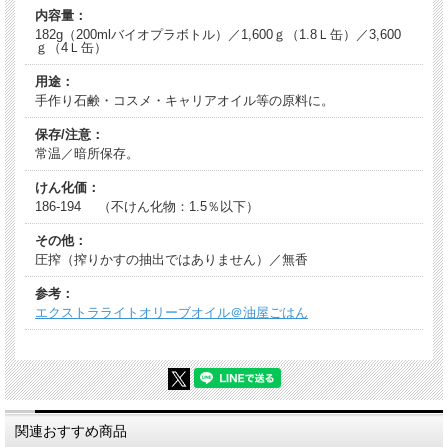
内容量：
182g（200mlバイオプラボトル）／1,600ｇ（1.8Ｌ缶）／3,600
ｇ（4Ｌ缶）
用途：
手作り石鹸・コスメ・キャリアオイル等の原料に。
保存/注意：
常温／暗所保存。
けん化価：
186-194 （不けん化物：1.5％以下）
その他：
圧搾（搾りかすの抽出ではありません）／無香
参考：
エクストラライトオリーブオイル＠油屋ごはん
関連おすすめ商品