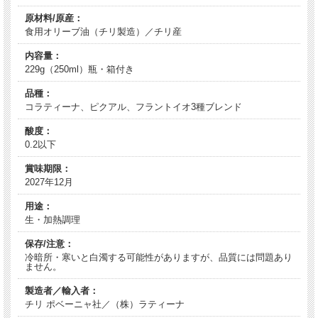
原材料/原産：
食用オリーブ油（チリ製造）／チリ産
内容量：
229g（250ml）瓶・箱付き
品種：
コラティーナ、ピクアル、フラントイオ3種ブレンド
酸度：
0.2以下
賞味期限：
2027年12月
用途：
生・加熱調理
保存/注意：
冷暗所・寒いと白濁する可能性がありますが、品質には問題あり
ません。
製造者／輸入者：
チリ ポベーニャ社／（株）ラティーナ