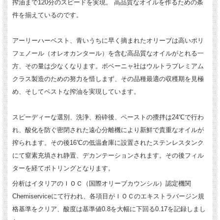
搾油まで120分のスピードを実現。 高品質なオイルを作るための条
件を揃えているのです。
アーリーハーベスト、青いうちに早く摘まれたオリーブは高いポリ
フェノール（オレオカンタール）を含む高品質なオイルがとれる一
方、その量は少なくなります。ポベーニャ社はウルトラプレミアム
クラス製造のための努力を惜しまず、その品種最適の収穫期を見極
め、そしてベストな搾油を実現しています。
スピーディーな選別、洗浄、粉砕後、ペーストの攪拌は24℃で行わ
れ、酸化を防ぐ密閉された遠心分離機により新鮮で貴重なオイルが
搾られます。その後16℃の低温倉庫に設置されたステンレスタンク
にて窒素充填され静置、デカンテーションされます。その後フィル
ターを経てボトリングとなります。
分析はイタリアのＩＯＣ（国際オリーブカウンシル）認定機関
Chemiserviceにて行われ、各項目がＩＯＣのエキストラバージン規
格基準をクリア、酸度は基準値0.8を大幅に下回る0.17を記録しまし