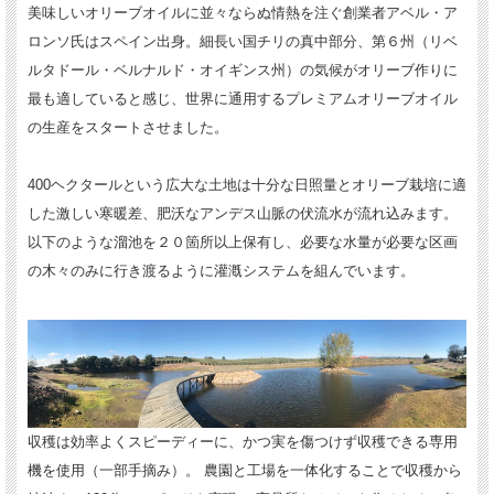
美味しいオリーブオイルに並々ならぬ情熱を注ぐ創業者アベル・ア
ロンソ氏はスペイン出身。細長い国チリの真中部分、第６州（リベ
ルタドール・ベルナルド・オイギンス州）の気候がオリーブ作りに
最も適していると感じ、世界に通用するプレミアムオリーブオイル
の生産をスタートさせました。
400ヘクタールという広大な土地は十分な日照量とオリーブ栽培に適
した激しい寒暖差、肥沃なアンデス山脈の伏流水が流れ込みます。
以下のような溜池を２０箇所以上保有し、必要な水量が必要な区画
の木々のみに行き渡るように灌漑システムを組んでいます。
収穫は効率よくスピーディーに、かつ実を傷つけず収穫できる専用
機を使用（一部手摘み）。 農園と工場を一体化することで収穫から