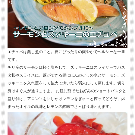
エチュベは蒸し煮のこと。夏にぴったりの爽やかでヘルシーな一皿
です。
チリ産のサーモンは軽く塩をして、ズッキーニはスライサーでパス
タ状やスライスに。蓋ができる鍋にほんの少しの水とサーモン、ズ
ッキーニを入れ蓋をして強火で沸いたら弱火にして蒸します。切り
身はすぐ火が通りますよ。 お皿に茹でたお好みのショートパスタと
盛り付け、アロンソを回しかけレモンをぎゅっと搾ってどうぞ。温
まったオイルの風味とレモンの酸味でさっぱり味わえます。