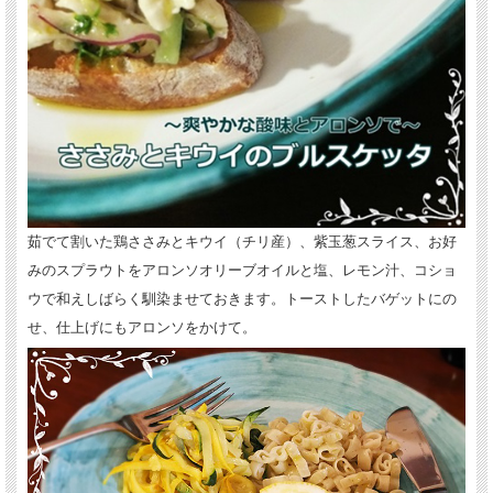
茹でて割いた鶏ささみとキウイ（チリ産）、紫玉葱スライス、お好
みのスプラウトをアロンソオリーブオイルと塩、レモン汁、コショ
ウで和えしばらく馴染ませておきます。トーストしたバゲットにの
せ、仕上げにもアロンソをかけて。