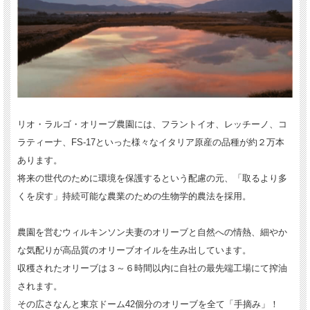
リオ・ラルゴ・オリーブ農園には、フラントイオ、レッチーノ、コ
ラティーナ、FS-17といった様々なイタリア原産の品種が約２万本
あります。
将来の世代のために環境を保護するという配慮の元、「取るより多
くを戻す」持続可能な農業のための生物学的農法を採用。
農園を営むウィルキンソン夫妻のオリーブと自然への情熱、細やか
な気配りが高品質のオリーブオイルを生み出しています。
収穫されたオリーブは３～６時間以内に自社の最先端工場にて搾油
されます。
その広さなんと東京ドーム42個分のオリーブを全て「手摘み」！