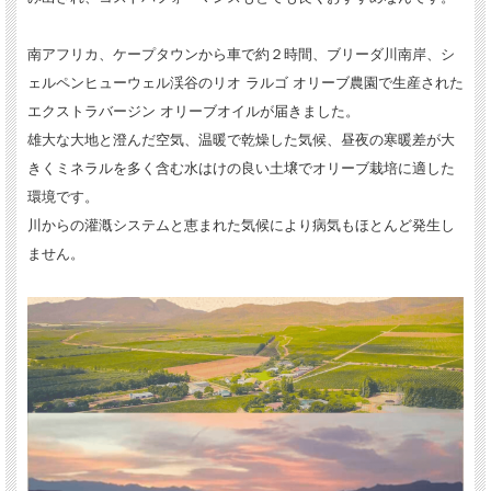
南アフリカ、ケープタウンから車で約２時間、ブリーダ川南岸、シ
ェルペンヒューウェル渓谷のリオ ラルゴ オリーブ農園で生産された
エクストラバージン オリーブオイルが届きました。
雄大な大地と澄んだ空気、温暖で乾燥した気候、昼夜の寒暖差が大
きくミネラルを多く含む水はけの良い土壌でオリーブ栽培に適した
環境です。
川からの灌漑システムと恵まれた気候により病気もほとんど発生し
ません。