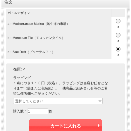
注文
ボトルデザイン
a：Mediterranean Market（地中海の市場）
○
b：Moroccan Tile（モロッカンタイル）
○
c：Blue Delft（ブルーデルフト）
○
在庫:
○
ラッピング:
１点につき１１０円（税込）。ラッピングは当店お任せとな
ります（袋または包装紙）。 他商品と組み合わせ等のご希
望は備考欄へご記入ください。
購入数：
個