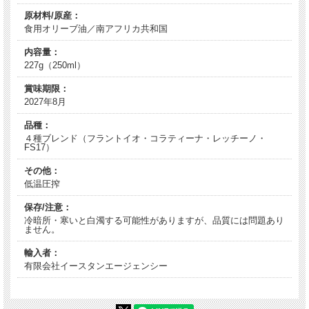
原材料/原産：
食用オリーブ油／南アフリカ共和国
内容量：
227g（250ml）
賞味期限：
2027年8月
品種：
４種ブレンド（フラントイオ・コラティーナ・レッチーノ・
FS17）
その他：
低温圧搾
保存/注意：
冷暗所・寒いと白濁する可能性がありますが、品質には問題あり
ません。
輸入者：
有限会社イースタンエージェンシー