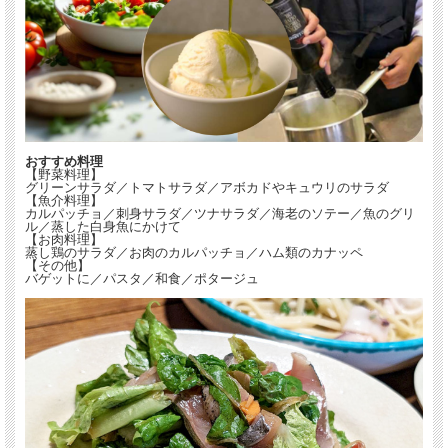
おすすめ料理
【野菜料理】
グリーンサラダ／トマトサラダ／アボカドやキュウリのサラダ
【魚介料理】
カルパッチョ／刺身サラダ／ツナサラダ／海老のソテー／魚のグリ
ル／蒸した白身魚にかけて
【お肉料理】
蒸し鶏のサラダ／お肉のカルパッチョ／ハム類のカナッペ
【その他】
バゲットに／パスタ／和食／ポタージュ