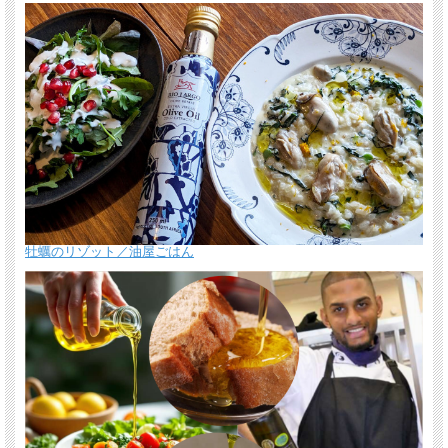
牡蠣のリゾット／油屋ごはん