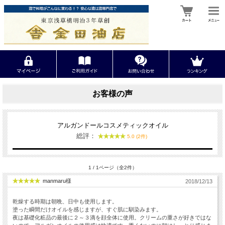
お客様の声
アルガンドールコスメティックオイル
総評：
5.0 (2件)
1 / 1ページ（全2件）
manmaru様
2018/12/13
乾燥する時期は朝晩、日中も使用します。
塗った瞬間だけオイルを感じますが、すぐ肌に馴染みます。
夜は基礎化粧品の最後に２～３滴を顔全体に使用。クリームの重さが好きではな