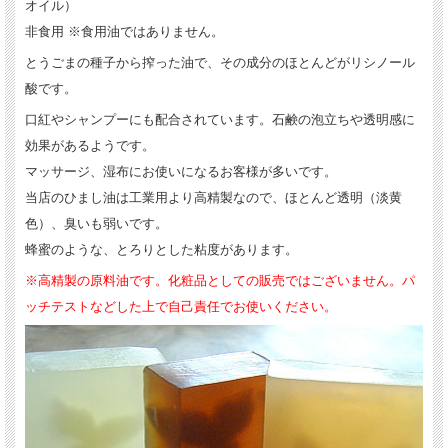
オイル）
非食用 ※食用油ではありません。
とうごまの種子から搾った油で、その成分のほとんどがリシノール
酸です。
口紅やシャンプーにも配合されています。石鹸の泡立ちや透明感に
効果があるようです。
マッサージ、湿布にお使いになるお客様が多いです。
当店のひまし油は工業用より高精製なので、ほとんど透明（淡黄
色）、臭いも弱いです。
蜂蜜のような、とろりとした粘度があります。
※高精製の原料油です。化粧品としての販売ではございません。パ
ッチテストなどした上で自己責任でお使いください。