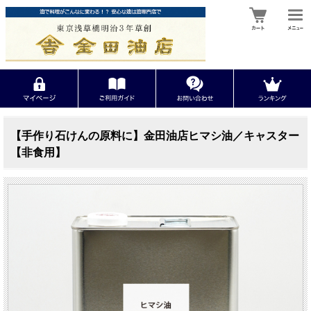
【手作り石けんの原料に】金田油店ヒマシ油／キャスター
【非食用】