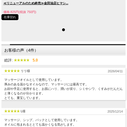
≪リニューアルのため終売≫金田油店ヒマシ...
価格:825円(税抜 750円)
在庫切れ
お客様の声（4件）
総評:
5.0
リリ様
2026/04/11
マッサージオイルとして使用しています。
厚みのある温かなオイルなので、マッサージには最高です。
お顔や手足に使用すると、お肌にハリ、潤いが戻り、シミやシワ、くすみがだんだん
と薄くなるのが分かります。
とても、重宝しています。
L様
2025/12/14
マッサージ、シップ、パックとして使用しています。
オイルに包まれるととても温かくなる気がします。