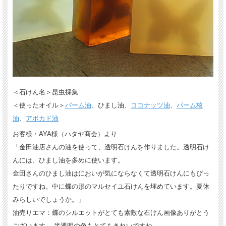
＜石けん名＞昆虫採集
＜使ったオイル＞
パーム油
、ひまし油、
ココナッツ油
、
パーム核
油
、
アボカド油
お客様・AYA様（ハタヤ商会）より
「金田油店さんの油を使って、透明石けんを作りました。透明石け
んには、ひまし油を多めに使います。
金田さんのひまし油はにおいが気にならなくて透明石けんにもぴっ
たりですね。中に蝶の形のマルセイユ石けんを埋めています。夏休
みらしいでしょうか。」
油売りエマ：蝶のシルエットがとても素敵な石けん画像ありがとう
ございます。 半透明の色もとてもきれいですね。