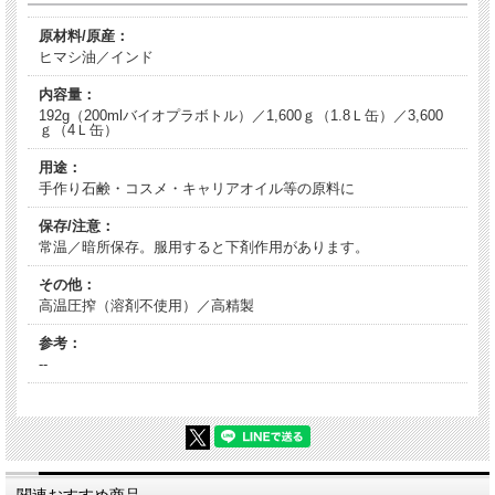
原材料/原産：
ヒマシ油／インド
内容量：
192g（200mlバイオプラボトル）／1,600ｇ（1.8Ｌ缶）／3,600
ｇ（4Ｌ缶）
用途：
手作り石鹸・コスメ・キャリアオイル等の原料に
保存/注意：
常温／暗所保存。服用すると下剤作用があります。
その他：
高温圧搾（溶剤不使用）／高精製
参考：
--
関連おすすめ商品