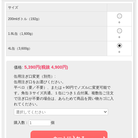
サイズ
200mlボトル（192g）
○
1.8L缶（1,600g）
○
4L缶（3,600g）
○
5,390円(税抜 4,900円)
価格:
缶用注ぎ口変更（別売）:
缶用注ぎ口をお選びください。
平ベロ（要／不要）、または＋90円でノズルに変更可能で
す。角缶３サイズ共通。１缶につき１点付属。複数缶ご注文
で注ぎ口が不要の場合は、あらためて商品を買い物カゴに入
れてください。
購入数：
個