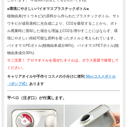
●環境にやさしいバイオマスプラスチックボトル●
植物由来(サトウキビ)の原料から作られたプラスチックボトル。サト
ウキビが成長過程に光合成により、CO2を吸収することから、ボト
ル廃棄時に償却した場合も理論上CO2を増やすことにはならず、環
境にやさしい持続可能な原料を使ったボトルと考えられています。
バイオマスPEボトル(植物由来成分96%)、バイオマスPETボトル(植
物由来成分30%)
※ご注意！ アロマオイルを混ぜたオイルは、ガラス容器で保管して
ください。
キャリアオイルや手作りコスメの小分けに便利
50ccコスメボトル
（ポンプ式）
あります
平ベロ（注ぎ口）が付属します。