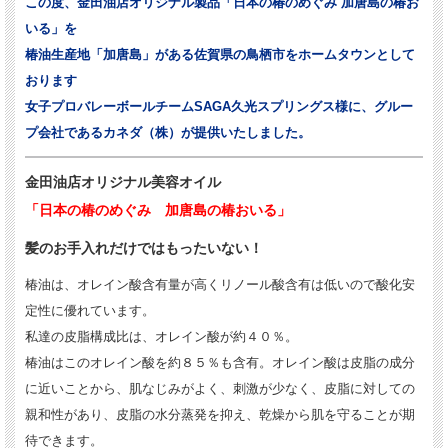
この度、金田油店オリジナル製品「日本の椿のめぐみ 加唐島の椿お
いる」を
椿油生産地「加唐島」がある佐賀県の鳥栖市をホームタウンとして
おります
女子プロバレーボールチームSAGA久光スプリングス様に、グルー
プ会社であるカネダ（株）が提供いたしました。
金田油店オリジナル美容オイル
「日本の椿のめぐみ 加唐島の椿おいる」
髪のお手入れだけではもったいない！
椿油は、オレイン酸含有量が高くリノール酸含有は低いので酸化安
定性に優れています。
私達の皮脂構成比は、オレイン酸が約４０％。
椿油はこのオレイン酸を約８５％も含有。オレイン酸は皮脂の成分
に近いことから、肌なじみがよく、刺激が少なく、皮脂に対しての
親和性があり、皮脂の水分蒸発を抑え、乾燥から肌を守ることが期
待できます。