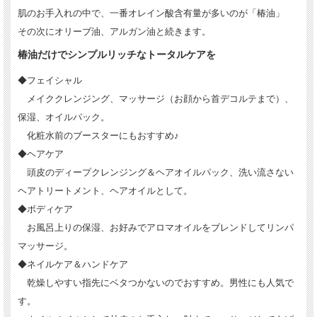
肌のお手入れの中で、一番オレイン酸含有量が多いのが「椿油」
その次にオリーブ油、アルガン油と続きます。
椿油だけでシンプルリッチなトータルケアを
◆フェイシャル
メイククレンジング、マッサージ（お顔から首デコルテまで）、
保湿、オイルパック。
化粧水前のブースターにもおすすめ♪
◆ヘアケア
頭皮のディープクレンジング＆ヘアオイルパック、洗い流さない
ヘアトリートメント、ヘアオイルとして。
◆ボディケア
お風呂上りの保湿、お好みでアロマオイルをブレンドしてリンパ
マッサージ。
◆ネイルケア＆ハンドケア
乾燥しやすい指先にベタつかないのでおすすめ。男性にも人気で
す。