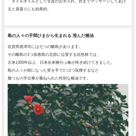
ネイルオイルとして甘皮のお手入れ。肘までマッサージしてあげ
ると肩凝りにも効果的。
島の人々の手間ひまから生まれる 澄んだ椿油
佐賀県唐津市には七つの離島があります。
その離島の1つ加唐島の北部に位置する自然林では、
古来1300年以上、日本在来種やぶ椿が咲き続けてきました。
島の人々が樹になった実を手で1つ1つ収穫するなど
幾つもの手仕事が重ねられた特別な椿油です。